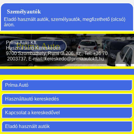
Személyautók
Eladó használt autók, személyautók, megfizethető (olcsó)
áron.
Príma Auto Kft.
Príma Auto
Használtautó Kereskedés
9700 Szombathely, Rumi út 206. sz., Tel: +36 70
2003737, E-mail: kereskedo@primaautokft.hu
Príma Autó
Használtautó kereskedés
Kapcsolat a kereskedővel
Eladó használt autók