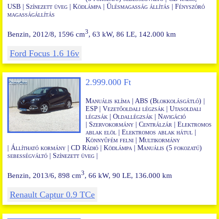
USB
|
Színezett üveg |
Ködlámpa
|
Ülésmagasság állítás |
Fényszóró
magasságállítás
3
Benzin, 2012/8, 1596 cm
, 63 kW, 86 LE, 142.000 km
Ford Focus 1.6 16v
2.999.000 Ft
Manuális klíma | ABS (Blokkolásgátló) |
ESP
|
Vezetőoldali légzsák | Utasoldali
légzsák | Oldallégzsák | Navigáció
|
Szervokormány | Centrálzár | Elektromos
ablak elöl
|
Elektromos ablak hátul
|
Könnyűfém felni
|
Multikormány
|
Állítható kormány |
CD Rádió | Ködlámpa
|
Manuális (5 fokozatú)
sebességváltó | Színezett üveg
|
3
Benzin, 2013/6, 898 cm
, 66 kW, 90 LE, 136.000 km
Renault Captur 0.9 TCe