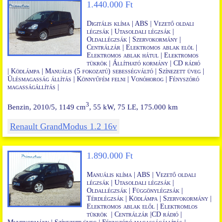
1.440.000 Ft
Digitális klíma | ABS
|
Vezető oldali
légzsák | Utasoldali légzsák |
Oldallégzsák |
Szervokormány |
Centrálzár | Elektromos ablak elöl |
Elektromos ablak hátul
|
Elektromos
tükrök
|
Állítható kormány | CD rádió
|
Ködlámpa
|
Manuális (5 fokozatú) sebességváltó | Színezett üveg |
Ülésmagasság állítás |
Könnyűfém felni
|
Vonóhorog
|
F
ényszóró
magasságállítás
|
3
Benzin, 2010/5, 1149 cm
, 55 kW, 75 LE, 175.000 km
Renault GrandModus 1.2 16v
1.890.000 Ft
Manuális klíma |
ABS
|
Vezető oldali
légzsák | Utasoldali légzsák |
Oldallégzsák
|
Függönylégzsák
|
Térdlégzsák
|
Ködlámpa
|
Szervokormány |
Elektromos ablak elől
|
Elektromlos
tükrök
|
Centrálzár |
CD rádió |