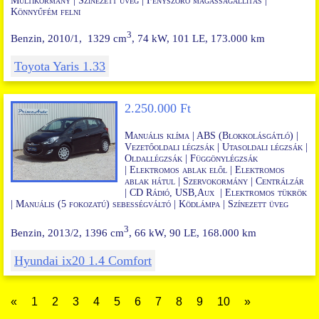
Multikormány
| Színezett üveg |
Fényszóró magasságállítás
|
Könnyűfém felni
3
Benzin, 2010/1, 1329 cm
, 74 kW, 101 LE, 173.000 km
Toyota Yaris 1.33
2.250.000 Ft
Manuális klíma | ABS (Blokkolásgátló) |
Vezetőoldali légzsák | Utasoldali légzsák |
Oldallégzsák
|
Függönylégzsák
|
Elektromos ablak elől
|
Elektromos
ablak hátul
|
Szervokormány | Centrálzár
|
CD Rádió, USB,Aux
|
Elektromos tükrök
|
Manuális (5 fokozatú) sebességváltó |
Ködlámpa
|
Színezett üveg
3
Benzin, 2013/2, 1396 cm
, 66 kW, 90 LE, 168.000 km
Hyundai ix20 1.4 Comfort
«
1
2
3
4
5
6
7
8
9
10
»