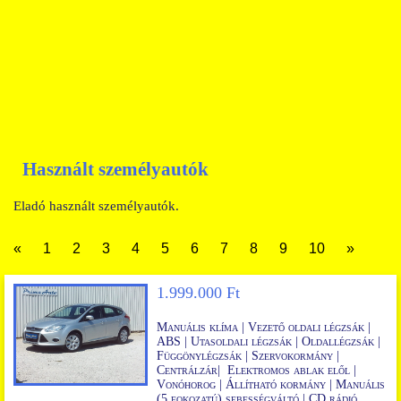
Használt személyautók
Eladó használt személyautók.
«
1
2
3
4
5
6
7
8
9
10
»
1.999.000 Ft
Manuális klíma
|
Vezető oldali légzsák |
ABS
|
Utasoldali légzsák |
Oldallégzsák
|
Függönylégzsák
|
Szervokormány |
Centrálzár
|
Elektromos ablak elől
|
Vonóhorog |
Állítható kormány |
Manuális
(5 fokozatú) sebességváltó |
CD rádió,