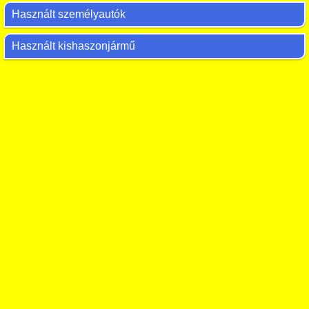
Használt személyautók
Használt kishaszonjármű